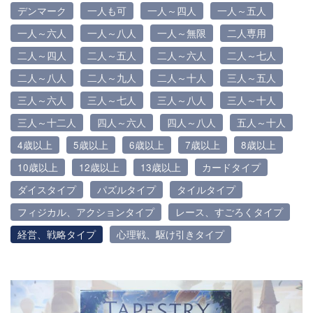
デンマーク
一人も可
一人～四人
一人～五人
一人～六人
一人～八人
一人～無限
二人専用
二人～四人
二人～五人
二人～六人
二人～七人
二人～八人
二人～九人
二人～十人
三人～五人
三人～六人
三人～七人
三人～八人
三人～十人
三人～十二人
四人～六人
四人～八人
五人～十人
4歳以上
5歳以上
6歳以上
7歳以上
8歳以上
10歳以上
12歳以上
13歳以上
カードタイプ
ダイスタイプ
パズルタイプ
タイルタイプ
フィジカル、アクションタイプ
レース、すごろくタイプ
経営、戦略タイプ
心理戦、駆け引きタイプ