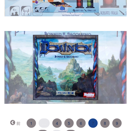
（こ
前
1
…
4
5
6
7
8
9
の