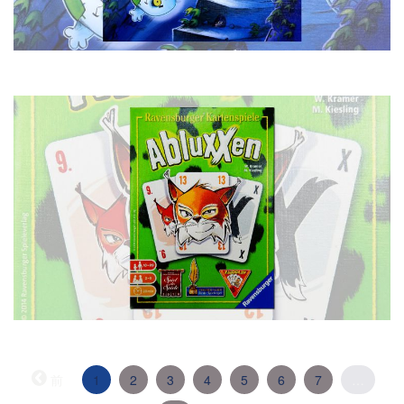
（こ
前
1
2
3
4
5
6
7
…
の