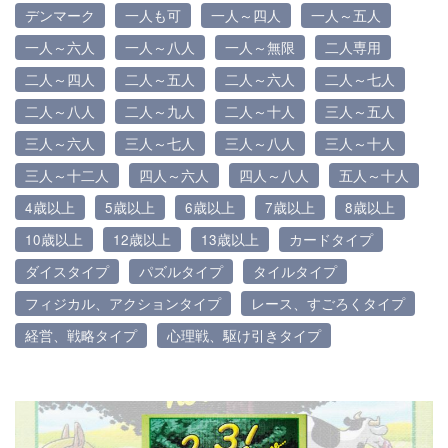
デンマーク
一人も可
一人～四人
一人～五人
一人～六人
一人～八人
一人～無限
二人専用
二人～四人
二人～五人
二人～六人
二人～七人
二人～八人
二人～九人
二人～十人
三人～五人
三人～六人
三人～七人
三人～八人
三人～十人
三人～十二人
四人～六人
四人～八人
五人～十人
4歳以上
5歳以上
6歳以上
7歳以上
8歳以上
10歳以上
12歳以上
13歳以上
カードタイプ
ダイスタイプ
パズルタイプ
タイルタイプ
フィジカル、アクションタイプ
レース、すごろくタイプ
経営、戦略タイプ
心理戦、駆け引きタイプ